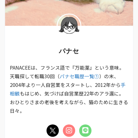
パナセ
PANACEEは、フランス語で『万能薬』という意味。
天職探して転職30回（
パナセ職歴一覧①
）の末、
2004年より一人自営業をスタートし、2012年から
手
相観
もはじめ、気づけば自営業歴22年のアラ還に。
おひとりさまの老後を考えながら、猫のために生きる
日々。