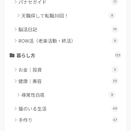
パナセガイド
17
天職探して転職30回！
8
脳活日記
19
ROW活（老楽活動・終活）
8
暮らし方
133
お金｜投資
5
健康｜美容
33
尋常性白斑
8
猫のいる生活
49
手作り
47