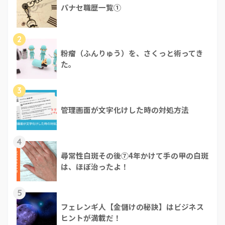
パナセ職歴一覧①
2
粉瘤（ふんりゅう）を、さくっと術ってき
た。
3
管理画面が文字化けした時の対処方法
4
尋常性白斑その後⑦4年かけて手の甲の白斑
は、ほぼ治ったよ！
5
フェレンギ人【金儲けの秘訣】はビジネス
ヒントが満載だ！