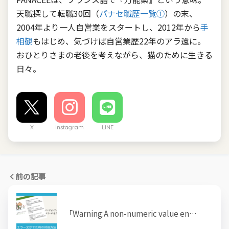
天職探して転職30回（
パナセ職歴一覧①
）の末、
2004年より一人自営業をスタートし、2012年から
手
相観
もはじめ、気づけば自営業歴22年のアラ還に。
おひとりさまの老後を考えながら、猫のために生きる
日々。
X
Instagram
LINE
前の記事
「Warning:A non-numeric value en…