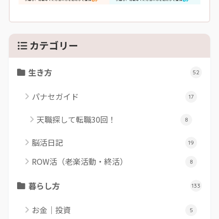
カテゴリー
生き方
52
パナセガイド
17
天職探して転職30回！
8
脳活日記
19
ROW活（老楽活動・終活）
8
暮らし方
133
お金｜投資
5