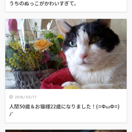
うちのぬっこがかわいすぎて。
2018/03/17
人間50歳＆お猫様22歳になりました！(=ФωФ=)
ﾉﾟ