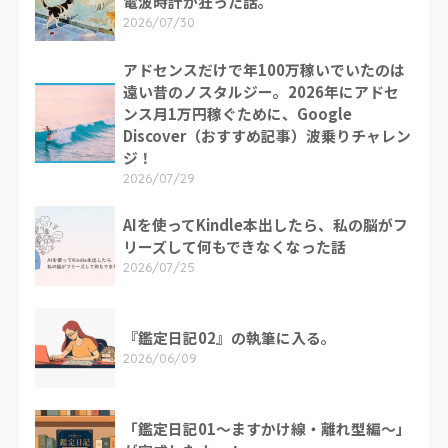
電波時計が狂った話。
2026/07/30
アドセンスだけで年100万稼いでいたのは
遠い昔のノスタルジー。2026年にアドセ
ンス月1万円稼ぐために、Google
Discover（おすすめ記事）波乗りチャレン
ジ！
2026/07/29
AIを使ってKindle本出したら、私の脳がフ
リーズして何もできなくなった話
2026/07/25
『鑑定日記02』の執筆に入る。
2026/06/09
「鑑定日記01～ますかけ線・離れ型編～」