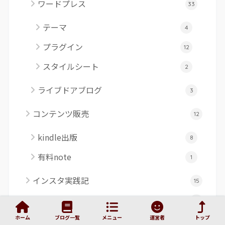
ワードプレス
33
テーマ
4
プラグイン
12
スタイルシート
2
ライブドアブログ
3
コンテンツ販売
12
kindle出版
8
有料note
1
インスタ実践記
15
ビジネス知見
16
ホーム
ブログ一覧
メニュー
運営者
トップ
営業のツボ！？
35