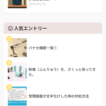
2026/06/06
人気エントリー
1
パナセ職歴一覧①
2
粉瘤（ふんりゅう）を、さくっと術ってき
た。
3
管理画面が文字化けした時の対処方法