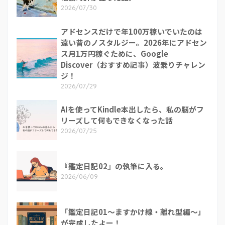
2026/07/30
アドセンスだけで年100万稼いでいたのは
遠い昔のノスタルジー。2026年にアドセン
ス月1万円稼ぐために、Google
Discover（おすすめ記事）波乗りチャレン
ジ！
2026/07/29
AIを使ってKindle本出したら、私の脳がフ
リーズして何もできなくなった話
2026/07/25
『鑑定日記02』の執筆に入る。
2026/06/09
「鑑定日記01～ますかけ線・離れ型編～」
が完成したよー！