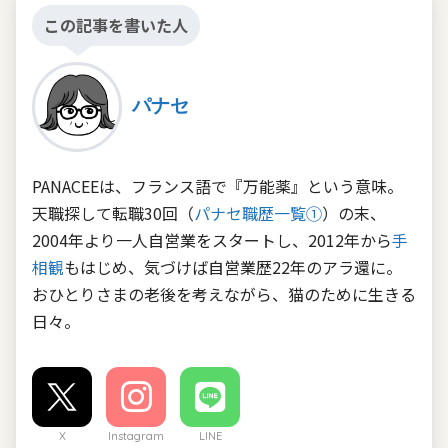
この記事を書いた人
パナセ
PANACEEは、フランス語で『万能薬』という意味。
天職探して転職30回（
パナセ職歴一覧①
）の末、
2004年より一人自営業をスタートし、2012年から
手
相観
もはじめ、気づけば自営業歴22年のアラ還に。
おひとりさまの老後を考えながら、猫のために生きる
日々。
X
Instagram
LINE