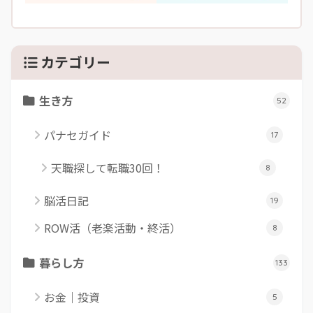
カテゴリー
生き方
52
パナセガイド
17
天職探して転職30回！
8
脳活日記
19
ROW活（老楽活動・終活）
8
暮らし方
133
お金｜投資
5