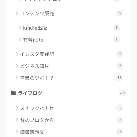
コンテンツ販売
12
kindle出版
8
有料note
1
インスタ実践記
15
ビジネス知見
16
営業のツボ！？
35
ライフログ
273
スナックパナセ
5
昔のブログから
9
読書感想文
28