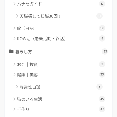
パナセガイド
17
天職探して転職30回！
8
脳活日記
19
ROW活（老楽活動・終活）
8
暮らし方
133
お金｜投資
5
健康｜美容
33
尋常性白斑
8
猫のいる生活
49
手作り
47