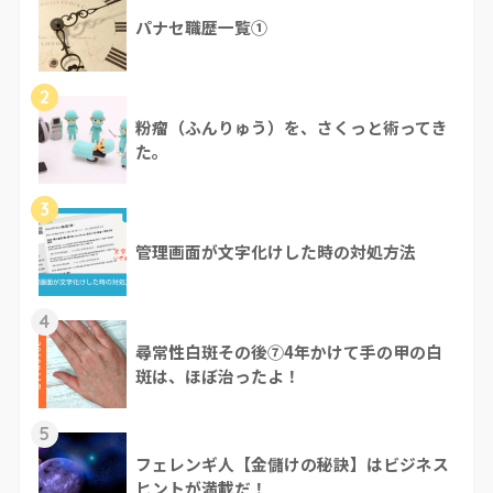
パナセ職歴一覧①
2
粉瘤（ふんりゅう）を、さくっと術ってき
た。
3
管理画面が文字化けした時の対処方法
4
尋常性白斑その後⑦4年かけて手の甲の白
斑は、ほぼ治ったよ！
5
フェレンギ人【金儲けの秘訣】はビジネス
ヒントが満載だ！