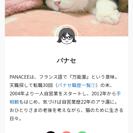
パナセ
PANACEEは、フランス語で『万能薬』という意味。
天職探して転職30回（
パナセ職歴一覧①
）の末、
2004年より一人自営業をスタートし、2012年から
手
相観
もはじめ、気づけば自営業歴22年のアラ還に。
おひとりさまの老後を考えながら、猫のために生きる
日々。