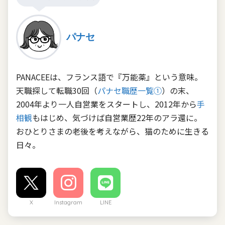
パナセ
PANACEEは、フランス語で『万能薬』という意味。
天職探して転職30回（
パナセ職歴一覧①
）の末、
2004年より一人自営業をスタートし、2012年から
手
相観
もはじめ、気づけば自営業歴22年のアラ還に。
おひとりさまの老後を考えながら、猫のために生きる
日々。
X
Instagram
LINE