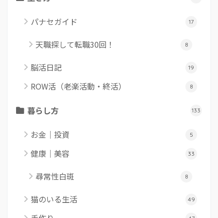
パナセガイド
17
天職探して転職30回！
8
脳活日記
19
ROW活（老楽活動・終活）
8
暮らし方
133
お金｜投資
5
健康｜美容
33
尋常性白斑
8
猫のいる生活
49