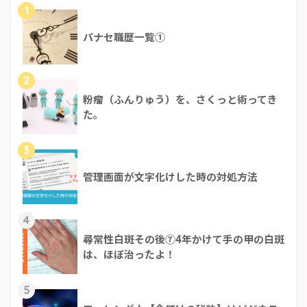
1
パナセ職歴一覧①
2
粉瘤（ふんりゅう）を、さくっと術ってき
た。
3
管理画面が文字化けした時の対処方法
4
尋常性白斑その後⑦4年かけて手の甲の白斑
は、ほぼ治ったよ！
5