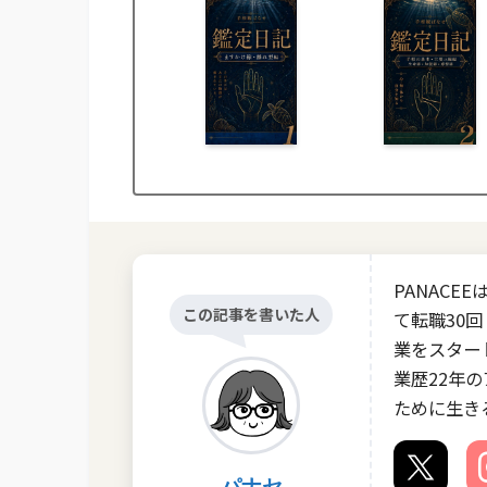
PANAC
この記事を書いた人
て転職30回
業をスタート
業歴22年
ために生き
パナセ