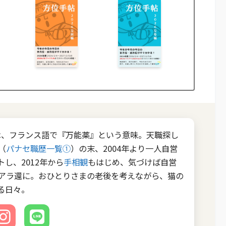
EEは、フランス語で『万能薬』という意味。天職探し
（
パナセ職歴一覧①
）の末、2004年より一人自営
し、2012年から
手相観
もはじめ、気づけば自営
のアラ還に。おひとりさまの老後を考えながら、猫の
る日々。