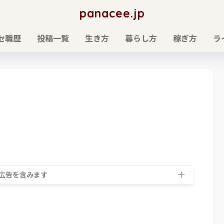
panacee.jp
セ職歴
投稿一覧
生き方
暮らし方
稼ぎ方
ラ
広告を含みます