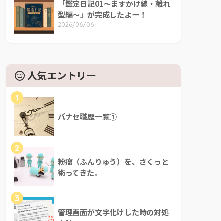
「鑑定日記01～ますかけ線・離れ
型編～」が完成したよー！
2026/06/06
人気エントリー
1
パナセ職歴一覧①
2
粉瘤（ふんりゅう）を、さくっと
術ってきた。
3
管理画面が文字化けした時の対処