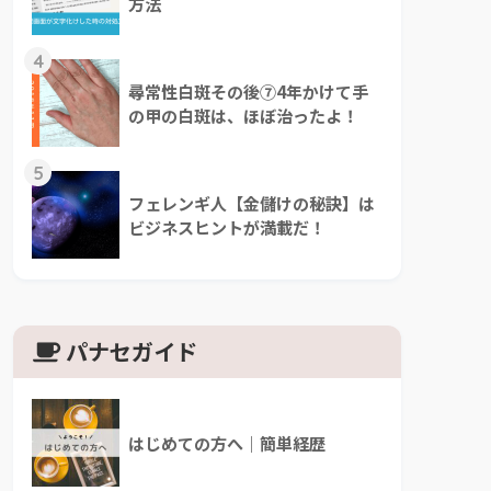
方法
4
尋常性白斑その後⑦4年かけて手
の甲の白斑は、ほぼ治ったよ！
5
フェレンギ人【金儲けの秘訣】は
ビジネスヒントが満載だ！
パナセガイド
はじめての方へ｜簡単経歴