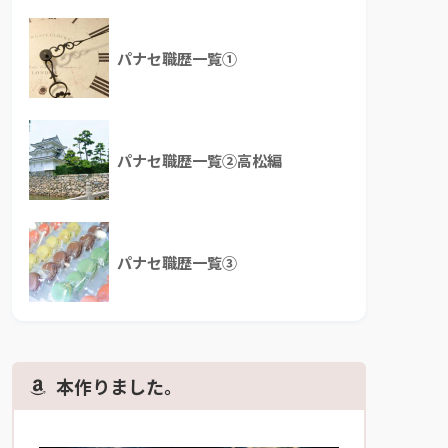
パナセ職歴一覧①
パナセ職歴一覧②高松編
パナセ職歴一覧③
本作りました。