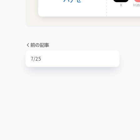
X
Ins
前の記事
7/25