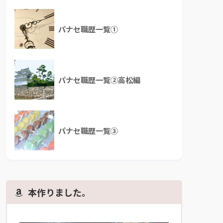
パナセ職歴一覧①
パナセ職歴一覧②高松編
パナセ職歴一覧③
本作りました。