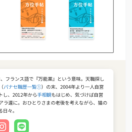
EEは、フランス語で『万能薬』という意味。天職探し
（
パナセ職歴一覧①
）の末、2004年より一人自営
し、2012年から
手相観
もはじめ、気づけば自営
のアラ還に。おひとりさまの老後を考えながら、猫の
る日々。