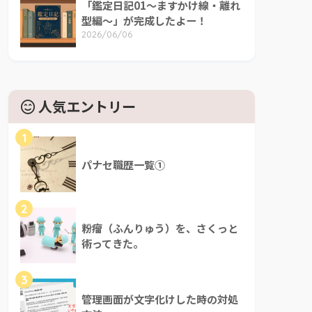
「鑑定日記01～ますかけ線・離れ
型編～」が完成したよー！
2026/06/06
人気エントリー
1
パナセ職歴一覧①
2
粉瘤（ふんりゅう）を、さくっと
術ってきた。
3
管理画面が文字化けした時の対処