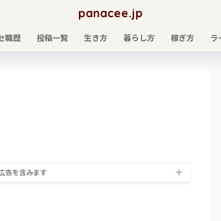
panacee.jp
セ職歴
投稿一覧
生き方
暮らし方
稼ぎ方
ラ
広告を含みます