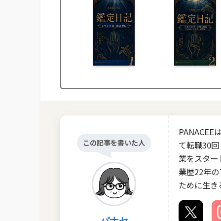
PANAC
この記事を書いた人
て転職30回
業をスタート
業歴22年
ために生き
パナセ