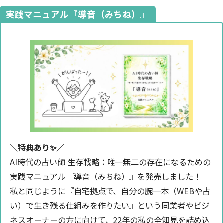
実践マニュアル『導音（みちね）』
＼特典あり✨️／
AI時代の占い師 生存戦略：唯一無二の存在になるための
実践マニュアル『導音（みちね）』を発売しました！
私と同じように『自宅拠点で、自分の腕一本（WEBや占
い）で生き残る仕組みを作りたい』という同業者やビジ
ネスオーナーの方に向けて、22年の私の全知見を詰め込