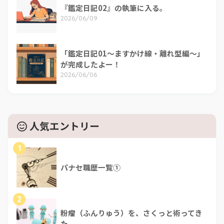
『鑑定日記02』の執筆に入る。
2026/06/09
「鑑定日記01～ますかけ線・離れ型編～」
が完成したよー！
2026/06/06
人気エントリー
1
パナセ職歴一覧①
2
粉瘤（ふんりゅう）を、さくっと術ってき
た。