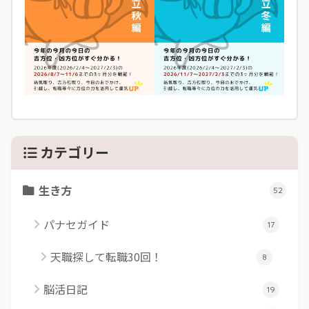
カテゴリー
生き方
52
パナセガイド
17
天職探して転職30回！
8
脳活日記
19