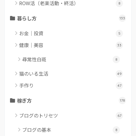
ROW活（老楽活動・終活）
8
暮らし方
133
お金｜投資
5
健康｜美容
33
尋常性白斑
8
猫のいる生活
49
手作り
47
稼ぎ方
178
ブログのトリセツ
67
ブログの基本
8