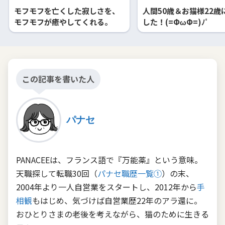
モフモフを亡くした寂しさを、
人間50歳＆お猫様22歳
モフモフが癒やしてくれる。
した！(=ФωФ=)ﾉﾟ
この記事を書いた人
パナセ
PANACEEは、フランス語で『万能薬』という意味。
天職探して転職30回（
パナセ職歴一覧①
）の末、
2004年より一人自営業をスタートし、2012年から
手
相観
もはじめ、気づけば自営業歴22年のアラ還に。
おひとりさまの老後を考えながら、猫のために生きる