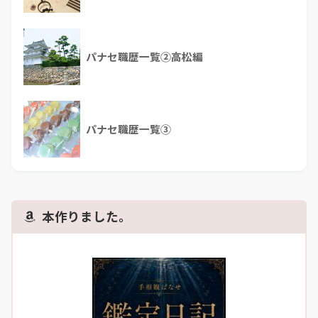
パナセ職歴一覧②高松編
パナセ職歴一覧③
本作りました。