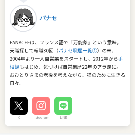
パナセ
PANACEEは、フランス語で『万能薬』という意味。
天職探して転職30回（
パナセ職歴一覧①
）の末、
2004年より一人自営業をスタートし、2012年から
手
相観
もはじめ、気づけば自営業歴22年のアラ還に。
おひとりさまの老後を考えながら、猫のために生きる
日々。
X
Instagram
LINE