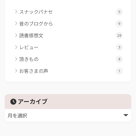
スナックパナセ
5
昔のブログから
9
読書感想文
28
レビュー
3
頂きもの
8
お客さまの声
1
アーカイブ