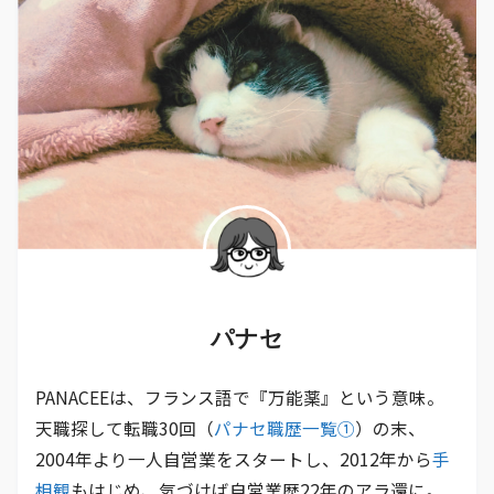
パナセ
PANACEEは、フランス語で『万能薬』という意味。
天職探して転職30回（
パナセ職歴一覧①
）の末、
2004年より一人自営業をスタートし、2012年から
手
相観
もはじめ、気づけば自営業歴22年のアラ還に。