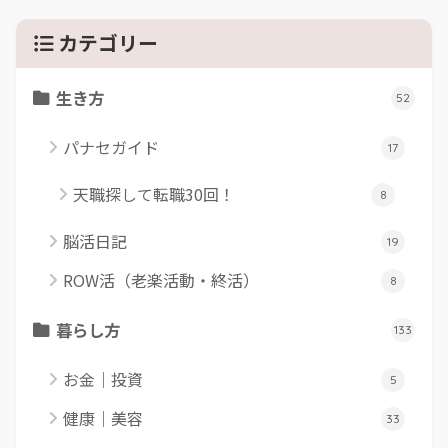
カテゴリー
生き方
52
パナセガイド
17
天職探して転職30回！
8
脳活日記
19
ROW活（老楽活動・終活）
8
暮らし方
133
お金｜投資
5
健康｜美容
33