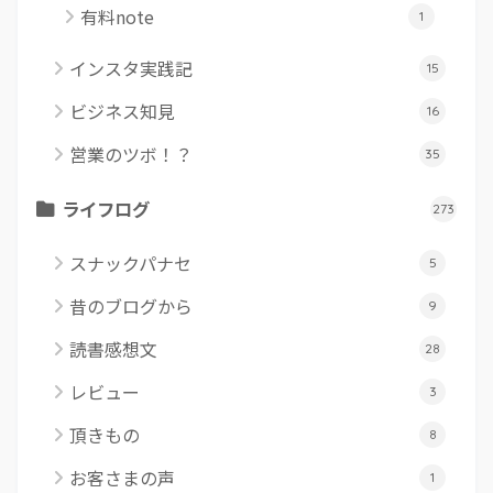
有料note
1
インスタ実践記
15
ビジネス知見
16
営業のツボ！？
35
ライフログ
273
スナックパナセ
5
昔のブログから
9
読書感想文
28
レビュー
3
頂きもの
8
お客さまの声
1