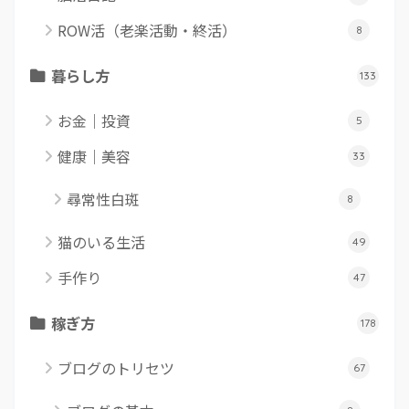
ROW活（老楽活動・終活）
8
暮らし方
133
お金｜投資
5
健康｜美容
33
尋常性白斑
8
猫のいる生活
49
手作り
47
稼ぎ方
178
ブログのトリセツ
67