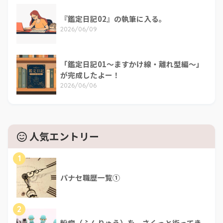
『鑑定日記02』の執筆に入る。
2026/06/09
「鑑定日記01～ますかけ線・離れ型編～」
が完成したよー！
2026/06/06
人気エントリー
1
パナセ職歴一覧①
2
粉瘤（ふんりゅう）を、さくっと術ってき