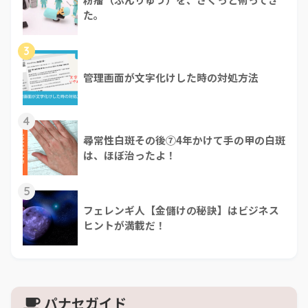
た。
3
管理画面が文字化けした時の対処方法
4
尋常性白斑その後⑦4年かけて手の甲の白斑
は、ほぼ治ったよ！
5
フェレンギ人【金儲けの秘訣】はビジネス
ヒントが満載だ！
パナセガイド