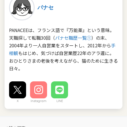
パナセ
PANACEEは、フランス語で『万能薬』という意味。
天職探して転職30回（
パナセ職歴一覧①
）の末、
2004年より一人自営業をスタートし、2012年から
手
相観
もはじめ、気づけば自営業歴22年のアラ還に。
おひとりさまの老後を考えながら、猫のために生きる
日々。
X
Instagram
LINE