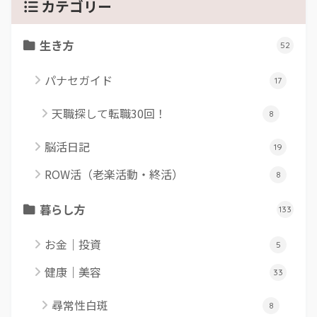
カテゴリー
生き方
52
パナセガイド
17
天職探して転職30回！
8
脳活日記
19
ROW活（老楽活動・終活）
8
暮らし方
133
お金｜投資
5
健康｜美容
33
尋常性白斑
8