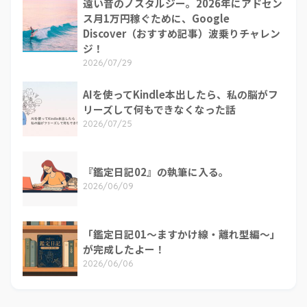
遠い昔のノスタルジー。2026年にアドセン
ス月1万円稼ぐために、Google
Discover（おすすめ記事）波乗りチャレン
ジ！
2026/07/29
AIを使ってKindle本出したら、私の脳がフ
リーズして何もできなくなった話
2026/07/25
『鑑定日記02』の執筆に入る。
2026/06/09
「鑑定日記01～ますかけ線・離れ型編～」
が完成したよー！
2026/06/06