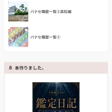
パナセ職歴一覧②高松編
パナセ職歴一覧③
本作りました。