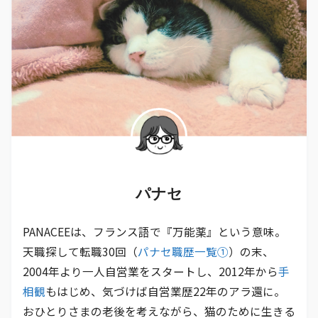
パナセ
PANACEEは、フランス語で『万能薬』という意味。
天職探して転職30回（
パナセ職歴一覧①
）の末、
2004年より一人自営業をスタートし、2012年から
手
相観
もはじめ、気づけば自営業歴22年のアラ還に。
おひとりさまの老後を考えながら、猫のために生きる