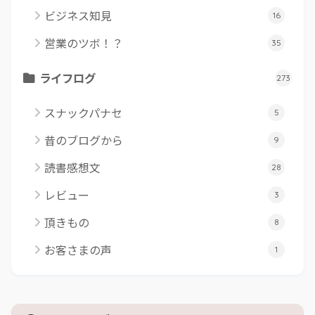
ビジネス知見
16
営業のツボ！？
35
ライフログ
273
スナックパナセ
5
昔のブログから
9
読書感想文
28
レビュー
3
頂きもの
8
お客さまの声
1