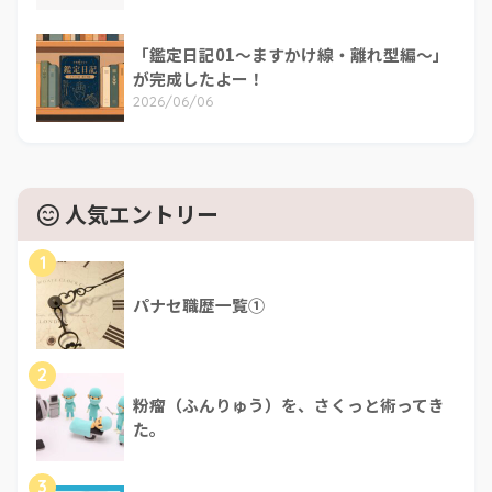
「鑑定日記01～ますかけ線・離れ型編～」
が完成したよー！
2026/06/06
人気エントリー
1
パナセ職歴一覧①
2
粉瘤（ふんりゅう）を、さくっと術ってき
た。
3