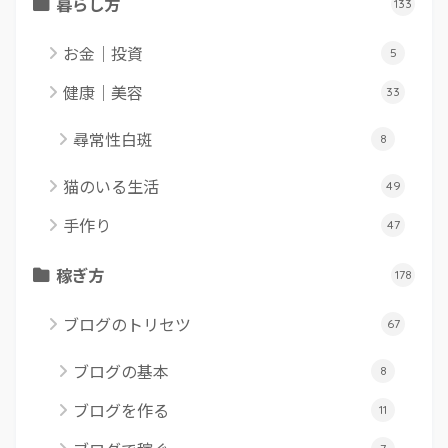
暮らし方
133
お金｜投資
5
健康｜美容
33
尋常性白斑
8
猫のいる生活
49
手作り
47
稼ぎ方
178
ブログのトリセツ
67
ブログの基本
8
ブログを作る
11