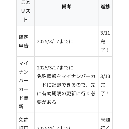
こと
備考
進捗
リス
ト
3/11
確定
2025/3/17までに
完
申告
了！
マイ
2025/3/17までに
ナン
免許情報をマイナンバーカ
3/13
バー
ードに記録できるので、先
完
カー
に有効期限の更新に行く必
了！
ド更
要がある。
新
免許
来週
証更
2025/4/17までに
行く