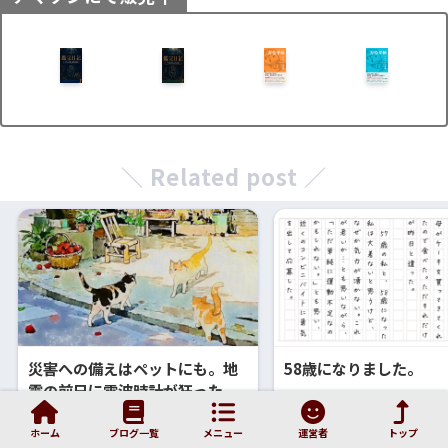
＼ Related post ／
災害への備えはペットにも。地
58歳になりました。
震の前日に電波時計が狂った
話。
ホーム
ブログ一覧
メニュー
運営者
トップ