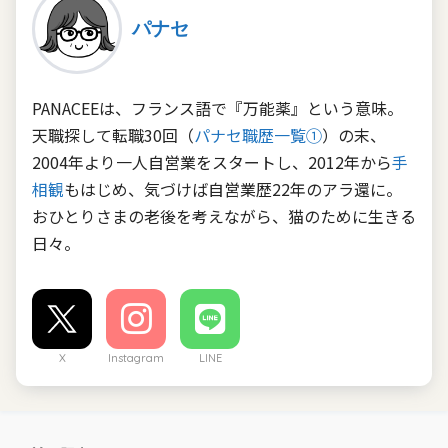
パナセ
PANACEEは、フランス語で『万能薬』という意味。
天職探して転職30回（
パナセ職歴一覧①
）の末、
2004年より一人自営業をスタートし、2012年から
手
相観
もはじめ、気づけば自営業歴22年のアラ還に。
おひとりさまの老後を考えながら、猫のために生きる
日々。
X
Instagram
LINE