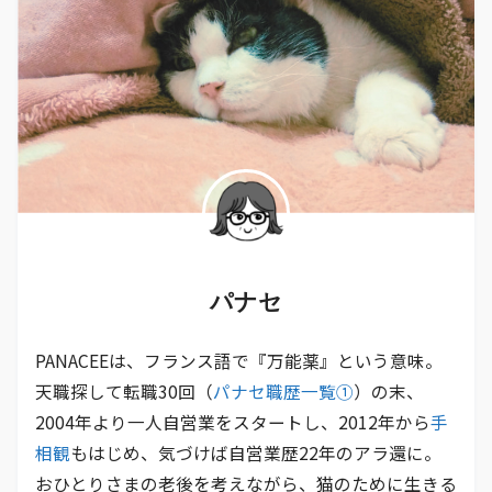
パナセ
PANACEEは、フランス語で『万能薬』という意味。
天職探して転職30回（
パナセ職歴一覧①
）の末、
2004年より一人自営業をスタートし、2012年から
手
相観
もはじめ、気づけば自営業歴22年のアラ還に。
おひとりさまの老後を考えながら、猫のために生きる