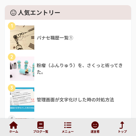
人気エントリー
1
パナセ職歴一覧①
2
粉瘤（ふんりゅう）を、さくっと術ってき
た。
3
管理画面が文字化けした時の対処方法
4
尋常性白斑その後⑦4年かけて手の甲の白斑
ホーム
ブログ一覧
メニュー
運営者
トップ
は、ほぼ治ったよ！