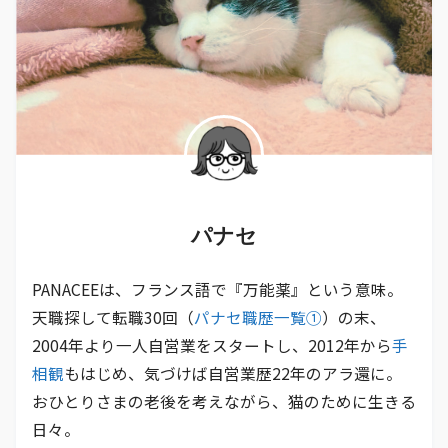
パナセ
PANACEEは、フランス語で『万能薬』という意味。
天職探して転職30回（
パナセ職歴一覧①
）の末、
2004年より一人自営業をスタートし、2012年から
手
相観
もはじめ、気づけば自営業歴22年のアラ還に。
おひとりさまの老後を考えながら、猫のために生きる
日々。