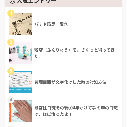
人気エントリー
1
パナセ職歴一覧①
2
粉瘤（ふんりゅう）を、さくっと術ってき
た。
3
管理画面が文字化けした時の対処方法
4
尋常性白斑その後⑦4年かけて手の甲の白斑
は、ほぼ治ったよ！