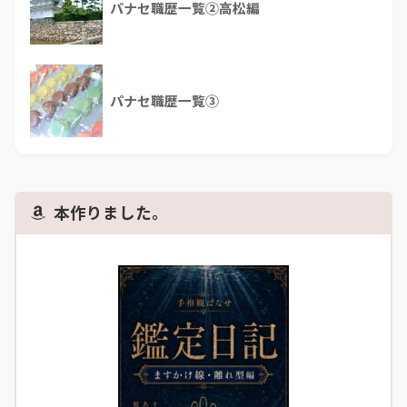
パナセ職歴一覧②高松編
パナセ職歴一覧③
本作りました。