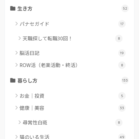
生き方
52
パナセガイド
17
天職探して転職30回！
8
脳活日記
19
ROW活（老楽活動・終活）
8
暮らし方
133
お金｜投資
5
健康｜美容
33
尋常性白斑
8
猫のいる生活
49