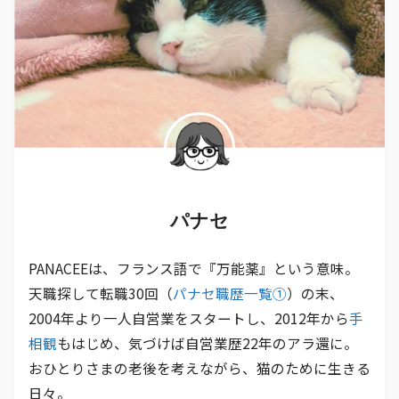
パナセ
PANACEEは、フランス語で『万能薬』という意味。
天職探して転職30回（
パナセ職歴一覧①
）の末、
2004年より一人自営業をスタートし、2012年から
手
相観
もはじめ、気づけば自営業歴22年のアラ還に。
おひとりさまの老後を考えながら、猫のために生きる
日々。