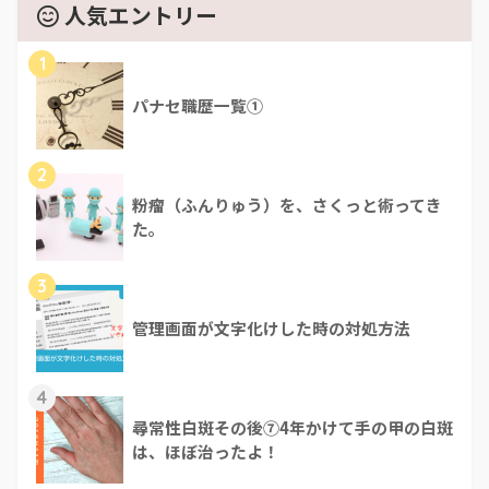
人気エントリー
1
パナセ職歴一覧①
2
粉瘤（ふんりゅう）を、さくっと術ってき
た。
3
管理画面が文字化けした時の対処方法
4
尋常性白斑その後⑦4年かけて手の甲の白斑
は、ほぼ治ったよ！