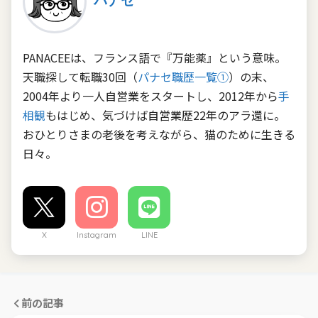
パナセ
PANACEEは、フランス語で『万能薬』という意味。
天職探して転職30回（
パナセ職歴一覧①
）の末、
2004年より一人自営業をスタートし、2012年から
手
相観
もはじめ、気づけば自営業歴22年のアラ還に。
おひとりさまの老後を考えながら、猫のために生きる
日々。
X
Instagram
LINE
前の記事