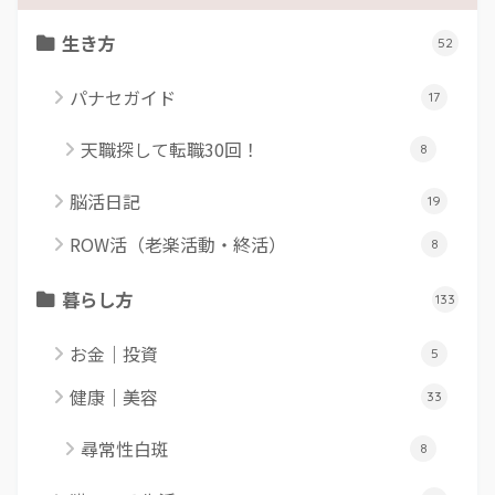
生き方
52
パナセガイド
17
天職探して転職30回！
8
脳活日記
19
ROW活（老楽活動・終活）
8
暮らし方
133
お金｜投資
5
健康｜美容
33
尋常性白斑
8