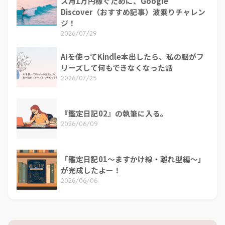
ス月1万円稼ぐために、Google
Discover（おすすめ記事）波乗りチャレン
ジ！
2026/07/29
AIを使ってKindle本出したら、私の脳がフ
リーズして何もできなくなった話
2026/07/25
『鑑定日記02』の執筆に入る。
2026/06/09
「鑑定日記01～ますかけ線・離れ型編～」
が完成したよー！
2026/06/06