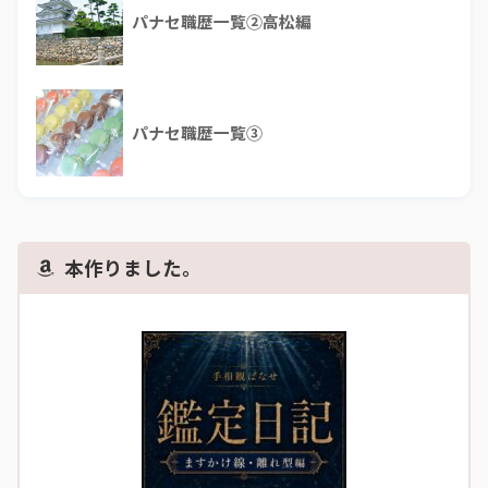
パナセ職歴一覧②高松編
パナセ職歴一覧③
本作りました。