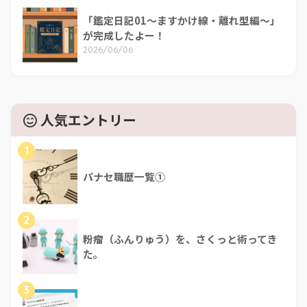
「鑑定日記01～ますかけ線・離れ型編～」
が完成したよー！
2026/06/06
人気エントリー
1
パナセ職歴一覧①
2
粉瘤（ふんりゅう）を、さくっと術ってき
た。
3