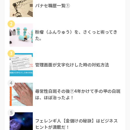
パナセ職歴一覧①
2
粉瘤（ふんりゅう）を、さくっと術ってき
た。
3
管理画面が文字化けした時の対処方法
4
尋常性白斑その後⑦4年かけて手の甲の白斑
は、ほぼ治ったよ！
5
フェレンギ人【金儲けの秘訣】はビジネス
ヒントが満載だ！