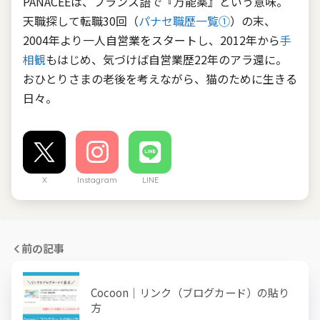
PANACEEは、フランス語で『万能薬』という意味。
天職探して転職30回（
パナセ職歴一覧①
）の末、
2004年より一人自営業をスタートし、2012年から
手
相観
もはじめ、気づけば自営業歴22年のアラ還に。
おひとりさまの老後を考えながら、猫のために生きる
日々。
X
Instagram
LINE
前の記事
Cocoon｜リンク（ブログカード）の貼り
方