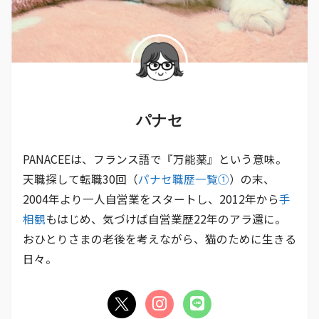
パナセ
PANACEEは、フランス語で『万能薬』という意味。
天職探して転職30回（
パナセ職歴一覧①
）の末、
2004年より一人自営業をスタートし、2012年から
手
相観
もはじめ、気づけば自営業歴22年のアラ還に。
おひとりさまの老後を考えながら、猫のために生きる
日々。