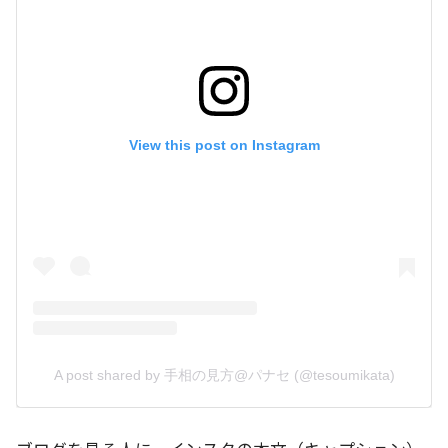
View this post on Instagram
A post shared by 手相の見方@パナセ (@tesoumikata)