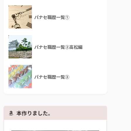
パナセ職歴一覧①
パナセ職歴一覧②高松編
パナセ職歴一覧③
本作りました。