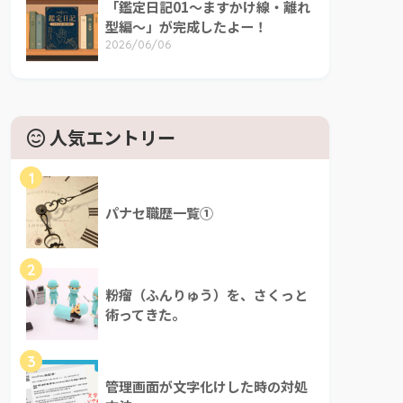
「鑑定日記01～ますかけ線・離れ
型編～」が完成したよー！
2026/06/06
人気エントリー
1
パナセ職歴一覧①
2
粉瘤（ふんりゅう）を、さくっと
術ってきた。
3
管理画面が文字化けした時の対処