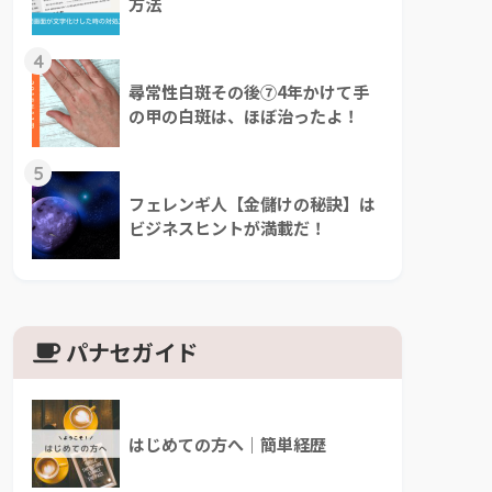
方法
4
尋常性白斑その後⑦4年かけて手
の甲の白斑は、ほぼ治ったよ！
5
フェレンギ人【金儲けの秘訣】は
ビジネスヒントが満載だ！
パナセガイド
はじめての方へ｜簡単経歴