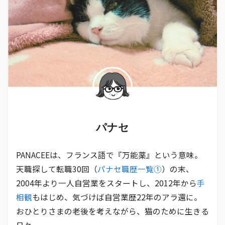
パナセ
PANACEEは、フランス語で『万能薬』という意味。
天職探して転職30回（
パナセ職歴一覧①
）の末、
2004年より一人自営業をスタートし、2012年から
手
相観
もはじめ、気づけば自営業歴22年のアラ還に。
おひとりさまの老後を考えながら、猫のために生きる