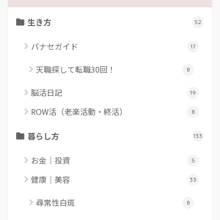
生き方
52
パナセガイド
17
天職探して転職30回！
8
脳活日記
19
ROW活（老楽活動・終活）
8
暮らし方
133
お金｜投資
5
健康｜美容
33
尋常性白斑
8