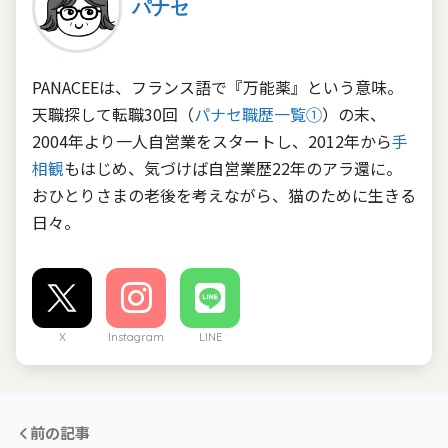
パナセ
PANACEEは、フランス語で『万能薬』という意味。
天職探して転職30回（
パナセ職歴一覧①
）の末、
2004年より一人自営業をスタートし、2012年から
手
相観
もはじめ、気づけば自営業歴22年のアラ還に。
おひとりさまの老後を考えながら、猫のために生きる
日々。
X
Instagram
LINE
前の記事