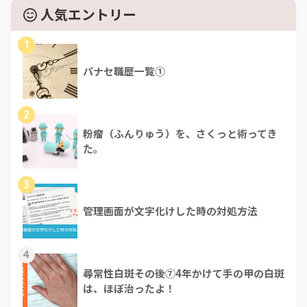
人気エントリー
1
パナセ職歴一覧①
2
粉瘤（ふんりゅう）を、さくっと術ってき
た。
3
管理画面が文字化けした時の対処方法
4
尋常性白斑その後⑦4年かけて手の甲の白斑
は、ほぼ治ったよ！