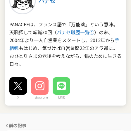
パナセ
PANACEEは、フランス語で『万能薬』という意味。
天職探して転職30回（
パナセ職歴一覧①
）の末、
2004年より一人自営業をスタートし、2012年から
手
相観
もはじめ、気づけば自営業歴22年のアラ還に。
おひとりさまの老後を考えながら、猫のために生きる
日々。
X
Instagram
LINE
前の記事