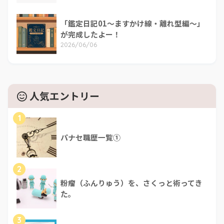
「鑑定日記01～ますかけ線・離れ型編～」
が完成したよー！
2026/06/06
人気エントリー
1
パナセ職歴一覧①
2
粉瘤（ふんりゅう）を、さくっと術ってき
た。
3