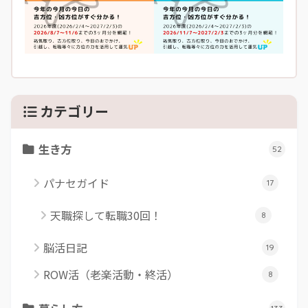
カテゴリー
生き方
52
パナセガイド
17
天職探して転職30回！
8
脳活日記
19
ROW活（老楽活動・終活）
8