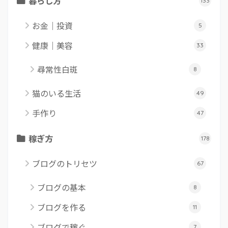
暮らし方
133
お金｜投資
5
健康｜美容
33
尋常性白斑
8
猫のいる生活
49
手作り
47
稼ぎ方
178
ブログのトリセツ
67
ブログの基本
8
ブログを作る
11
ブログで稼ぐ
7