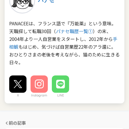
パナセ
PANACEEは、フランス語で『万能薬』という意味。
天職探して転職30回（
パナセ職歴一覧①
）の末、
2004年より一人自営業をスタートし、2012年から
手
相観
もはじめ、気づけば自営業歴22年のアラ還に。
おひとりさまの老後を考えながら、猫のために生きる
日々。
X
Instagram
LINE
前の記事