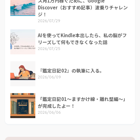
ス月1万円稼ぐために、Google
Discover（おすすめ記事）波乗りチャレン
ジ！
2026/07/29
AIを使ってKindle本出したら、私の脳がフ
リーズして何もできなくなった話
2026/07/25
『鑑定日記02』の執筆に入る。
2026/06/09
「鑑定日記01～ますかけ線・離れ型編～」
が完成したよー！
2026/06/06