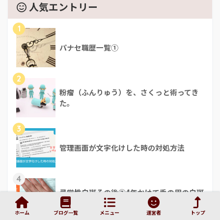
人気エントリー
1
パナセ職歴一覧①
2
粉瘤（ふんりゅう）を、さくっと術ってき
た。
3
管理画面が文字化けした時の対処方法
4
尋常性白斑その後⑦4年かけて手の甲の白斑
は、ほぼ治ったよ！
ホーム
ブログ一覧
メニュー
運営者
トップ