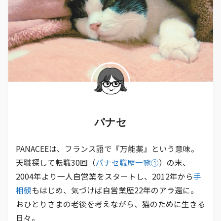
パナセ
PANACEEは、フランス語で『万能薬』という意味。
天職探して転職30回（
パナセ職歴一覧①
）の末、
2004年より一人自営業をスタートし、2012年から
手
相観
もはじめ、気づけば自営業歴22年のアラ還に。
おひとりさまの老後を考えながら、猫のために生きる
日々。