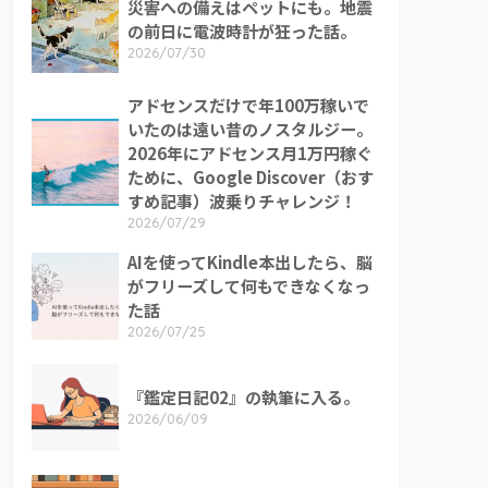
災害への備えはペットにも。地震
の前日に電波時計が狂った話。
2026/07/30
アドセンスだけで年100万稼いで
いたのは遠い昔のノスタルジー。
2026年にアドセンス月1万円稼ぐ
ために、Google Discover（おす
すめ記事）波乗りチャレンジ！
2026/07/29
AIを使ってKindle本出したら、脳
がフリーズして何もできなくなっ
た話
2026/07/25
『鑑定日記02』の執筆に入る。
2026/06/09