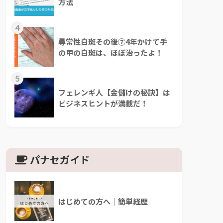
方法
4
尋常性白斑その後⑦4年かけて手
の甲の白斑は、ほぼ治ったよ！
5
フェレンギ人【金儲けの秘訣】は
ビジネスヒントが満載だ！
パナセガイド
はじめての方へ｜簡単経歴