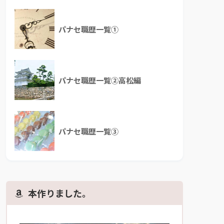
パナセ職歴一覧①
パナセ職歴一覧②高松編
パナセ職歴一覧③
本作りました。