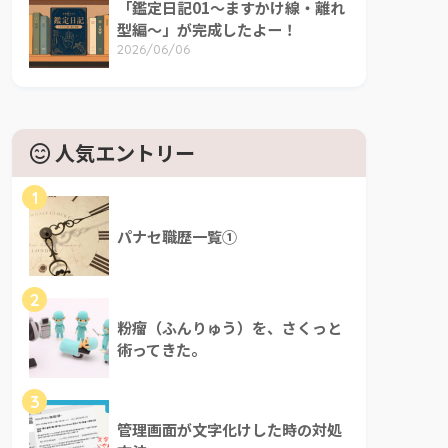
「鑑定日記01～ますかけ線・離れ
型編～」が完成したよー！
2026/06/06
人気エントリー
1
パナセ職歴一覧①
2
粉瘤（ふんりゅう）を、さくっと
術ってきた。
3
管理画面が文字化けした時の対処