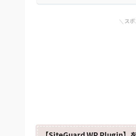
スポ
【SiteGuard WP Plu