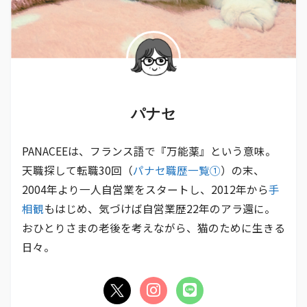
パナセ
PANACEEは、フランス語で『万能薬』という意味。
天職探して転職30回（
パナセ職歴一覧①
）の末、
2004年より一人自営業をスタートし、2012年から
手
相観
もはじめ、気づけば自営業歴22年のアラ還に。
おひとりさまの老後を考えながら、猫のために生きる
日々。