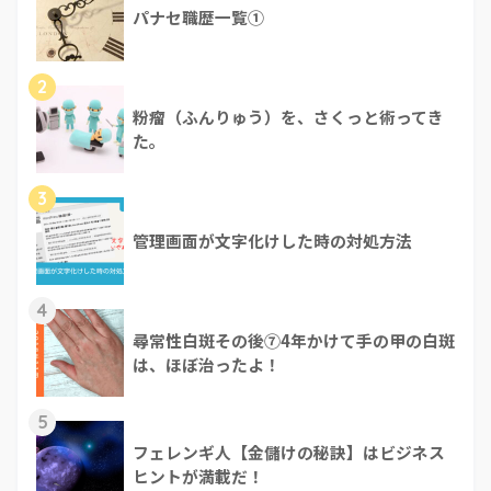
パナセ職歴一覧①
2
粉瘤（ふんりゅう）を、さくっと術ってき
た。
3
管理画面が文字化けした時の対処方法
4
尋常性白斑その後⑦4年かけて手の甲の白斑
は、ほぼ治ったよ！
5
フェレンギ人【金儲けの秘訣】はビジネス
ヒントが満載だ！