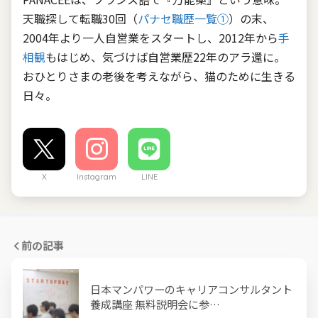
天職探して転職30回（
パナセ職歴一覧①
）の末、
2004年より一人自営業をスタートし、2012年から
手
相観
もはじめ、気づけば自営業歴22年のアラ還に。
おひとりさまの老後を考えながら、猫のために生きる
日々。
X
Instagram
LINE
前の記事
日本マンパワーのキャリアコンサルタント
養成講座 無料説明会に参…