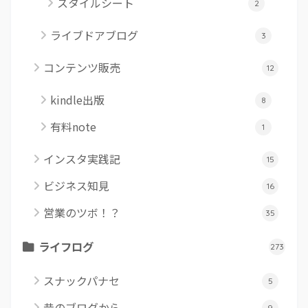
スタイルシート
2
ライブドアブログ
3
コンテンツ販売
12
kindle出版
8
有料note
1
インスタ実践記
15
ビジネス知見
16
営業のツボ！？
35
ライフログ
273
スナックパナセ
5
昔のブログから
9