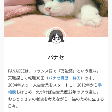
パナセ
PANACEEは、フランス語で『万能薬』という意味。
天職探して転職30回（
パナセ職歴一覧①
）の末、
2004年より一人自営業をスタートし、2012年から
手
相観
もはじめ、気づけば自営業歴22年のアラ還に。
おひとりさまの老後を考えながら、猫のために生きる
日々。