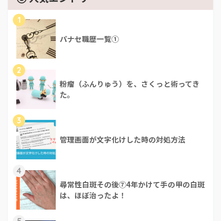
1
パナセ職歴一覧①
2
粉瘤（ふんりゅう）を、さくっと術ってき
た。
3
管理画面が文字化けした時の対処方法
4
尋常性白斑その後⑦4年かけて手の甲の白斑
は、ほぼ治ったよ！
5