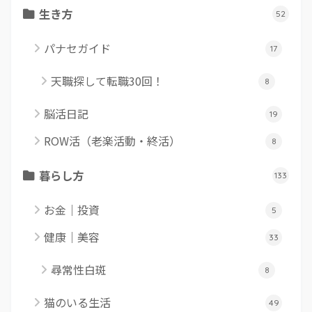
生き方
52
パナセガイド
17
天職探して転職30回！
8
脳活日記
19
ROW活（老楽活動・終活）
8
暮らし方
133
お金｜投資
5
健康｜美容
33
尋常性白斑
8
猫のいる生活
49