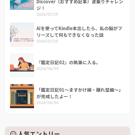
Discover（おすすめ記事）波乗りチャレン
ジ！
2026/07/29
AIを使ってKindle本出したら、私の脳がフ
リーズして何もできなくなった話
2026/07/25
『鑑定日記02』の執筆に入る。
2026/06/09
「鑑定日記01～ますかけ線・離れ型編～」
が完成したよー！
2026/06/06
人気エントリー