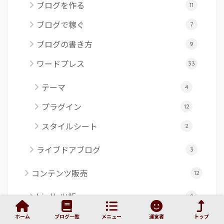
ブログを作る
11
ブログで稼ぐ
7
ブログの書き方
9
ワードプレス
33
テーマ
4
プラグイン
12
スタイルシート
2
ライブドアブログ
3
コンテンツ販売
12
kindle出版
8
有料note
1
ホーム
ブログ一覧
メニュー
運営者
トップ