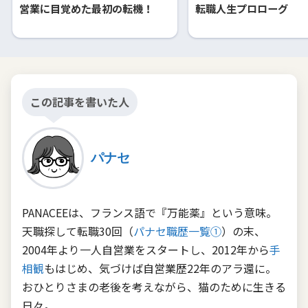
営業に目覚めた最初の転機！
転職人生プロローグ
この記事を書いた人
パナセ
PANACEEは、フランス語で『万能薬』という意味。
天職探して転職30回（
パナセ職歴一覧①
）の末、
2004年より一人自営業をスタートし、2012年から
手
相観
もはじめ、気づけば自営業歴22年のアラ還に。
おひとりさまの老後を考えながら、猫のために生きる
日々。