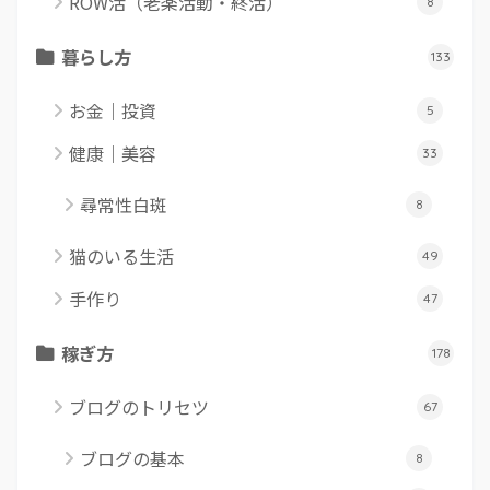
ROW活（老楽活動・終活）
8
暮らし方
133
お金｜投資
5
健康｜美容
33
尋常性白斑
8
猫のいる生活
49
手作り
47
稼ぎ方
178
ブログのトリセツ
67
ブログの基本
8