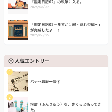
『鑑定日記02』の執筆に入る。
2026/06/09
「鑑定日記01～ますかけ線・離れ型編～」
が完成したよー！
2026/06/06
人気エントリー
1
パナセ職歴一覧①
2
粉瘤（ふんりゅう）を、さくっと術ってき
た。