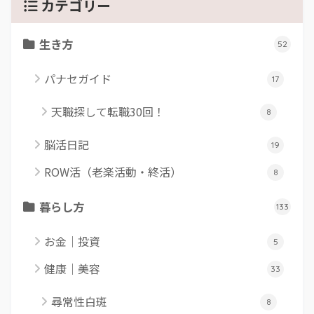
カテゴリー
生き方
52
パナセガイド
17
天職探して転職30回！
8
脳活日記
19
ROW活（老楽活動・終活）
8
暮らし方
133
お金｜投資
5
健康｜美容
33
尋常性白斑
8