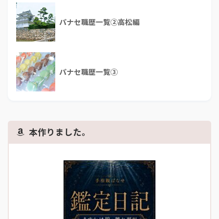
パナセ職歴一覧②高松編
パナセ職歴一覧③
本作りました。