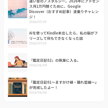
遠い昔のノスタルジー。2026年にアドセン
ス月1万円稼ぐために、Google
Discover（おすすめ記事）波乗りチャレン
ジ！
2026/07/29
AIを使ってKindle本出したら、私の脳がフ
リーズして何もできなくなった話
2026/07/25
『鑑定日記02』の執筆に入る。
2026/06/09
「鑑定日記01～ますかけ線・離れ型編～」
が完成したよー！
2026/06/06