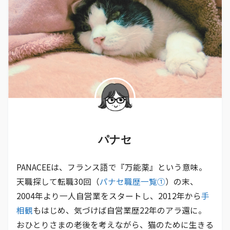
パナセ
PANACEEは、フランス語で『万能薬』という意味。
天職探して転職30回（
パナセ職歴一覧①
）の末、
2004年より一人自営業をスタートし、2012年から
手
相観
もはじめ、気づけば自営業歴22年のアラ還に。
おひとりさまの老後を考えながら、猫のために生きる