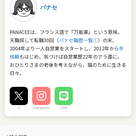
パナセ
PANACEEは、フランス語で『万能薬』という意味。
天職探して転職30回（
パナセ職歴一覧①
）の末、
2004年より一人自営業をスタートし、2012年から
手
相観
もはじめ、気づけば自営業歴22年のアラ還に。
おひとりさまの老後を考えながら、猫のために生きる
日々。
X
Instagram
LINE