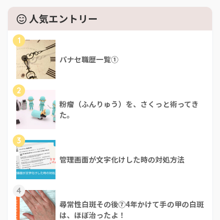
人気エントリー
1
パナセ職歴一覧①
2
粉瘤（ふんりゅう）を、さくっと術ってき
た。
3
管理画面が文字化けした時の対処方法
4
尋常性白斑その後⑦4年かけて手の甲の白斑
は、ほぼ治ったよ！