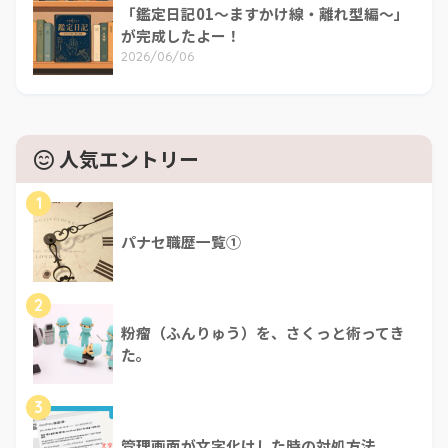
「鑑定日記01～ますかけ線・離れ型編～」
が完成したよー！
2026/06/06
人気エントリー
1
パナセ職歴一覧①
2
粉瘤（ふんりゅう）を、さくっと術ってき
た。
3
管理画面が文字化けした時の対処方法