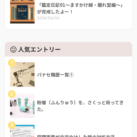
「鑑定日記01～ますかけ線・離れ型編～」
が完成したよー！
2026/06/06
人気エントリー
1
パナセ職歴一覧①
2
粉瘤（ふんりゅう）を、さくっと術ってき
た。
3
管理画面が文字化けした時の対処方法