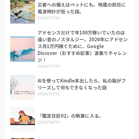
災害への備えはペットにも。地震の前日に
電波時計が狂った話。
2026/07/30
アドセンスだけで年100万稼いでいたのは
遠い昔のノスタルジー。2026年にアドセン
ス月1万円稼ぐために、Google
Discover（おすすめ記事）波乗りチャレン
ジ！
2026/07/29
AIを使ってKindle本出したら、私の脳がフ
リーズして何もできなくなった話
2026/07/25
『鑑定日記02』の執筆に入る。
2026/06/09