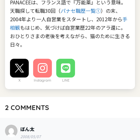
PANACEEは、フランス語で『万能薬』という意味。
天職探して転職30回（
パナセ職歴一覧①
）の末、
2004年より一人自営業をスタートし、2012年から
手
相観
もはじめ、気づけば自営業歴22年のアラ還に。
おひとりさまの老後を考えながら、猫のために生きる
日々。
X
Instagram
LINE
2
COMMENTS
ぼん太
2008/05/07