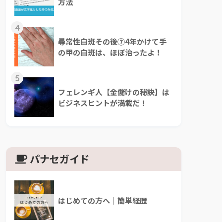
方法
4
尋常性白斑その後⑦4年かけて手
の甲の白斑は、ほぼ治ったよ！
5
フェレンギ人【金儲けの秘訣】は
ビジネスヒントが満載だ！
パナセガイド
はじめての方へ｜簡単経歴