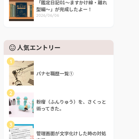
「鑑定日記01～ますかけ線・離れ
型編～」が完成したよー！
2026/06/06
人気エントリー
1
パナセ職歴一覧①
2
粉瘤（ふんりゅう）を、さくっと
術ってきた。
3
管理画面が文字化けした時の対処