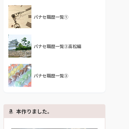
パナセ職歴一覧①
パナセ職歴一覧②高松編
パナセ職歴一覧③
本作りました。